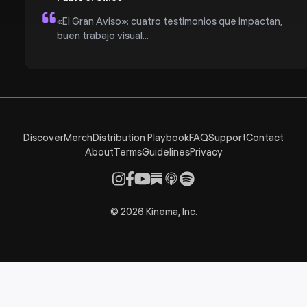
«El Gran Aviso»: cuatro testimonios que impactan,
buen trabajo visual...
Discover
Merch
Distribution Playbook
FAQ
Support
Contact
About
Terms
Guidelines
Privacy
©
2026
Kinema, Inc.